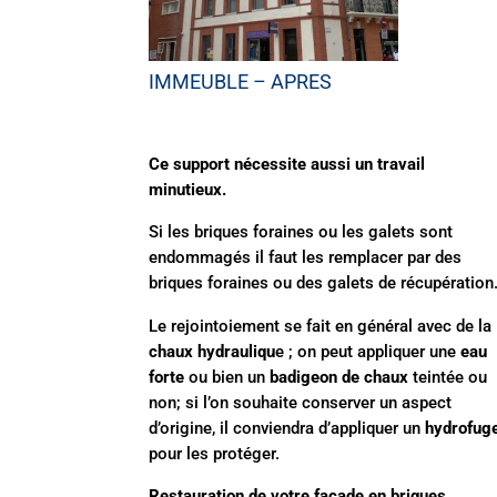
IMMEUBLE – APRES
Ce support nécessite aussi un travail
minutieux.
Si les briques foraines ou les galets sont
endommagés il faut les remplacer par des
briques foraines ou des galets de récupération
Le rejointoiement se fait en général avec de la
chaux hydrauliqu
e ; on peut appliquer une
eau
forte
ou bien un
badigeon de chaux
teintée ou
non; si l’on souhaite conserver un aspect
d’origine, il conviendra d’appliquer un
hydrofug
pour les protéger.
Restauration de votre façade en briques