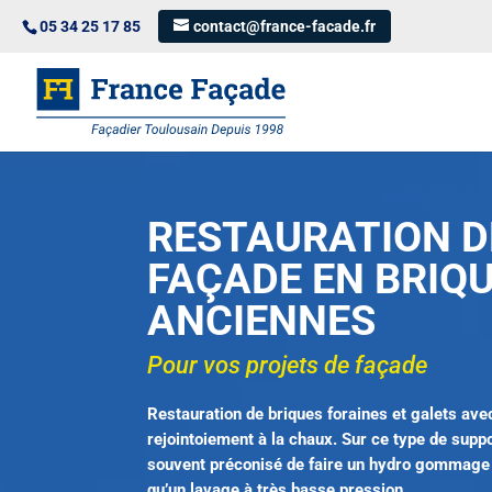
05 34 25 17 85
contact@france-facade.fr
RESTAURATION D
FAÇADE EN BRIQ
ANCIENNES
Pour vos projets de façade
Restauration de briques foraines et galets ave
rejointoiement à la chaux. Sur ce type de suppor
souvent préconisé de faire un hydro gommage 
qu’un lavage à très basse pression.