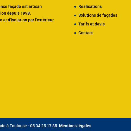
ance façade est artisan
Réalisations
gion depuis 1998.
Solutions de façades
 et d'
isolation par l'extérieur
Tarifs et devis
Contact
de à Toulouse - 05 34 25 17 85.
Mentions légales